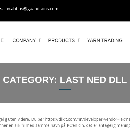
salan.abbas@gaandsons.com
ME
COMPANY
PRODUCTS
YARN TRADING
CATEGORY:
LAST NED DLL
gelig uten videre. Du bør https://dllkit.com/nn/developer?vendor=lexm
nner en slik fil med samme navn på PC’en din, det er antagelig menin